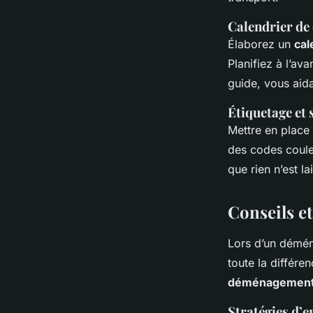
Calendrier d
Élaborez un
cal
Planifiez à l’av
guide, vous aida
Étiquetage et 
Mettre en place
des codes coule
que rien n’est l
Conseils e
Lors d’un démé
toute la différe
déménagemen
Stratégies d’