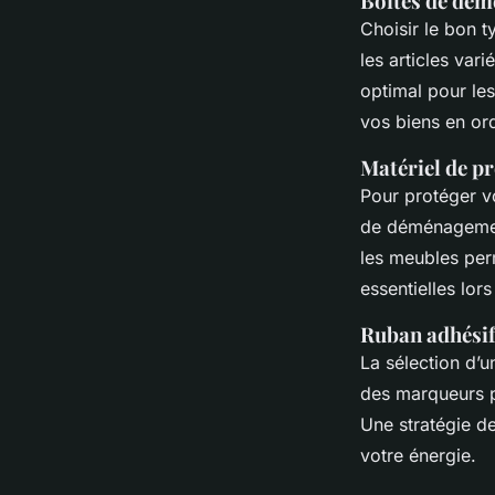
Boîtes de dé
Choisir le bon t
les articles var
optimal pour les
vos biens en ord
Matériel de p
Pour protéger vo
de déménagement
les meubles per
essentielles lor
Ruban adhésif
La sélection d’u
des marqueurs po
Une stratégie d
votre énergie.