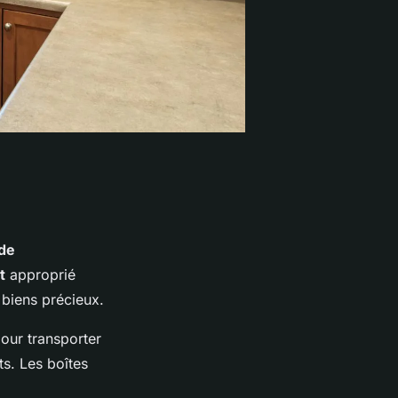
de
t
approprié
 biens précieux.
pour transporter
ts. Les boîtes