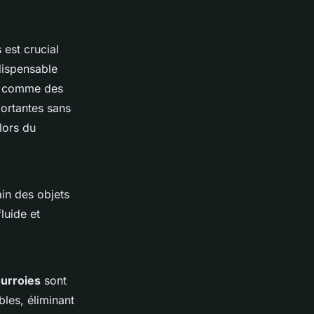
est crucial
ispensable
s, comme des
portantes sans
lors du
ain des objets
luide et
urroies
sont
bles, éliminant