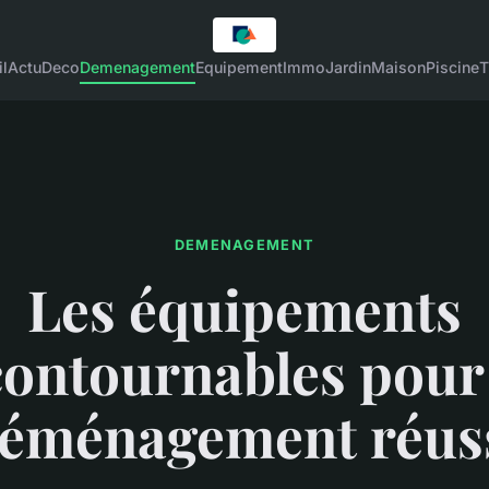
l
Actu
Deco
Demenagement
Equipement
Immo
Jardin
Maison
Piscine
T
DEMENAGEMENT
Les équipements
contournables pour
éménagement réus