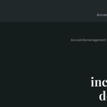
Accuei
Accueil
›
Demenagement
in
d