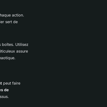
haque action.
ier sert de
s boîtes. Utilisez
ticuleux assure
haotique.
t
peut faire
es de
essus.