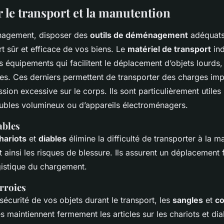
 le transport et la manutention
nagement, disposer des
outils de déménagement
adéquats 
t sûr et efficace de vos biens. Le
matériel de transport
ind
 équipements qui facilitent le déplacement d’objets lourd
les. Ces derniers permettent de transporter des charges im
sion excessive sur le corps. Ils sont particulièrement utiles 
ubles volumineux ou d’appareils électroménagers.
ables
hariots
et
diables
élimine la difficulté de transporter à la m
t ainsi les risques de blessure. Ils assurent un déplacement f
ogistique du chargement.
rroies
 sécurité de vos objets durant le transport, les
sangles
et
co
les maintiennent fermement les articles sur les chariots et dia