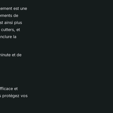
gement est une
pements de
t ainsi plus
 cutters, et
nclure la
minute et de
ficace et
s protégez vos