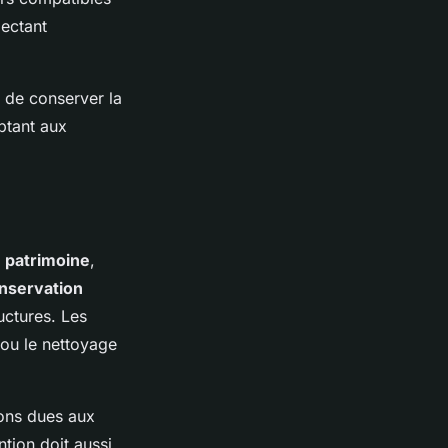
pectant
i de conserver la
ptant aux
 patrimoine
,
nservation
ructures. Les
 ou le nettoyage
ions dues aux
tion doit aussi