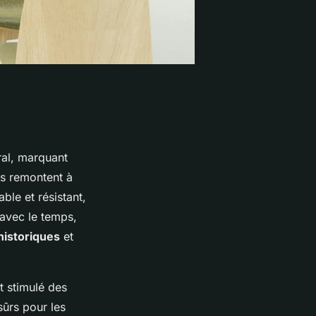
ral, marquant
es remontent à
ble et résistant,
 avec le temps,
istoriques
et
t stimulé des
sûrs pour les