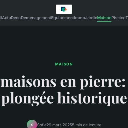
l
Actu
Deco
Demenagement
Equipement
Immo
Jardin
Maison
Piscine
T
MAISON
 maisons en pierre:
plongée historique
Sofia
29 mars 2025
5 min de lecture
S