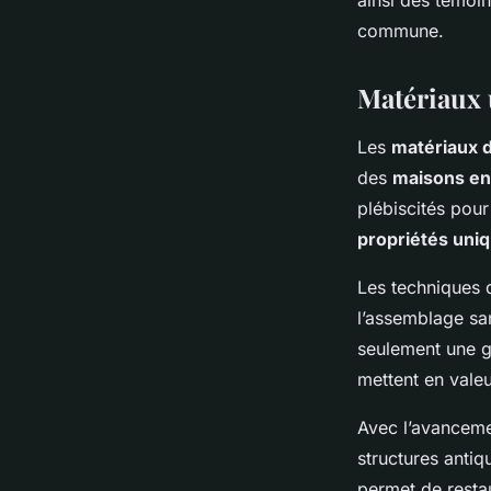
ainsi des témoin
commune.
Matériaux 
Les
matériaux 
des
maisons en
plébiscités pour
propriétés uni
Les techniques
l’assemblage sa
seulement une g
mettent en valeu
Avec l’avanceme
structures antiq
permet de restau