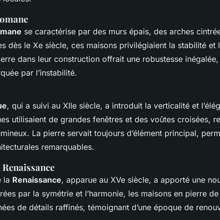
 romane
omane
se caractérise par des murs épais, des arches cintrée
es dès le Xe siècle, ces maisons privilégiaient la stabilité et 
ierre dans leur construction offrait une robustesse inégalée, 
ée par l’instabilité.
ue
, qui a suivi au XIIe siècle, a introduit la verticalité et l’él
s utilisaient de grandes fenêtres et des voûtes croisées, r
lumineux. La pierre servait toujours d’élément principal, per
hitecturales remarquables.
a Renaissance
e la
Renaissance
, apparue au XVe siècle, a apporté une no
irées par la symétrie et l’harmonie, les maisons en pierre de
nées de détails raffinés, témoignant d’une époque de renouv