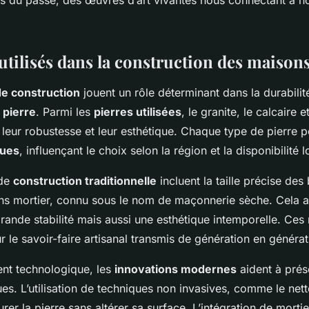
s du passé, des œuvres d’art vivantes nous connectant à no
utilisés dans la construction des maisons
de construction
jouent un rôle déterminant dans la durabilité
 pierre
. Parmi les
pierres utilisées
, le granite, le calcaire e
 leur robustesse et leur esthétique. Chaque type de pierre
ques
, influençant le choix selon la région et la disponibilité l
 de
construction traditionnelle
incluent la taille précise des 
ns mortier, connu sous le nom de maçonnerie sèche. Cela 
rande stabilité mais aussi une esthétique intemporelle. Ce
r le savoir-faire artisanal transmis de génération en générat
nt technologique, les
innovations modernes
aident à prés
ues. L’utilisation de techniques non invasives, comme le net
rer la pierre sans altérer sa surface. L’intégration de morti