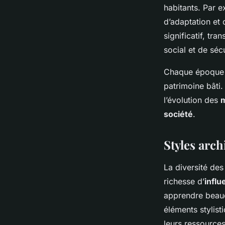
habitants. Par e
d’adaptation et 
significatif, tr
social et de sécu
Chaque époque a
patrimoine bâti
l’évolution des
m
société
.
Styles arc
La diversité de
richesse d’
influ
apprendre beauco
éléments stylist
leurs ressources