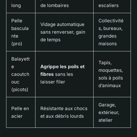
long
de lombaires
escaliers
Pelle
Collectivité
Vidage automatique
bascula
s, bureaux,
sans renverser, gain
nte
grandes
de temps
(pro)
maisons
Balayett
Tapis,
e
Agrippe les poils et
moquettes,
caoutch
fibres
sans les
sols à poils
ouc
laisser filer
d’animaux
(picots)
Garage,
Pelle en
Résistante aux chocs
extérieur,
acier
et aux débris lourds
atelier